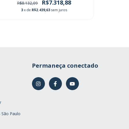
R$7.318,88
R$8.132,09
R
3
x de
R$2.439,63
sem juros
Permaneça conectado
r
4 São Paulo