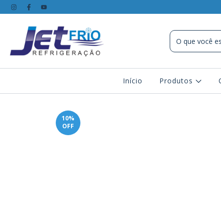
Início
Produtos
10
%
OFF