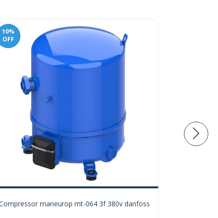
10
%
10
%
OFF
OFF
Compressor maneurop mt-064 3f 380v danfoss
Placa d