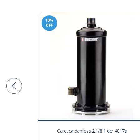
10
%
OFF
 danfoss
Carcaça danfoss 2.1/8 1 dcr 4817s