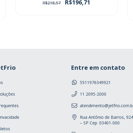
R$196,71
R$218,57
tFrio
Entre em contato
os
5511976349921
oluções
11 2095-2000
requentes
atendimento@jetfrio.com.b
Privacidade
Rua Antônio de Barros, 92
– SP Cep. 03401-000
letos