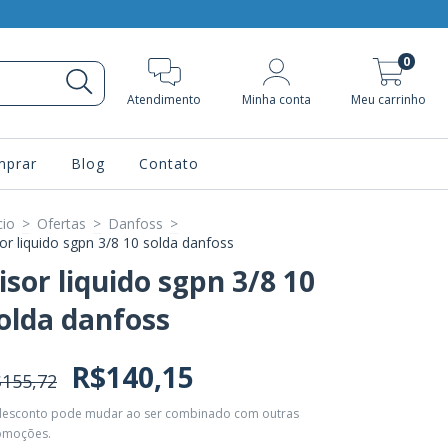
0
Atendimento
Minha conta
Meu carrinho
prar
Blog
Contato
cio
>
Ofertas
>
Danfoss
>
sor liquido sgpn 3/8 10 solda danfoss
isor liquido sgpn 3/8 10
olda danfoss
R$140,15
155,72
desconto pode mudar ao ser combinado com outras
omoções.