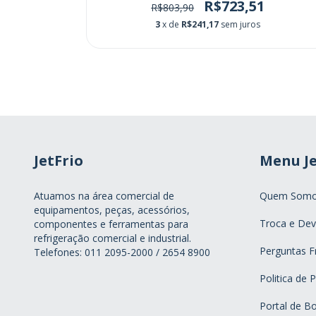
66
R$723,51
R$803,90
3
x de
R$241,17
sem juros
JetFrio
Menu Je
Atuamos na área comercial de
Quem Som
equipamentos, peças, acessórios,
Troca e Dev
componentes e ferramentas para
refrigeração comercial e industrial.
Perguntas F
Telefones: 011 2095-2000 / 2654 8900
Politica de 
Portal de Bo