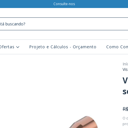
Consulte-nos
Ofertas
Projeto e Cálculos - Orçamento
Como Com
Iní
Vi
V
s
R$
O 
pr