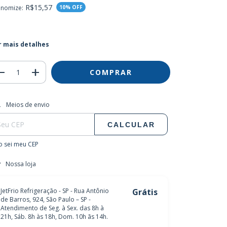
R$15,57
onomize:
10
% OFF
r mais detalhes
regas para o CEP:
ALTERAR CEP
Meios de envio
CALCULAR
 sei meu CEP
Nossa loja
JetFrio Refrigeração - SP - Rua Antônio
Grátis
de Barros, 924, São Paulo – SP -
Atendimento de Seg. à Sex. das 8h à
21h, Sáb. 8h às 18h, Dom. 10h ãs 14h.