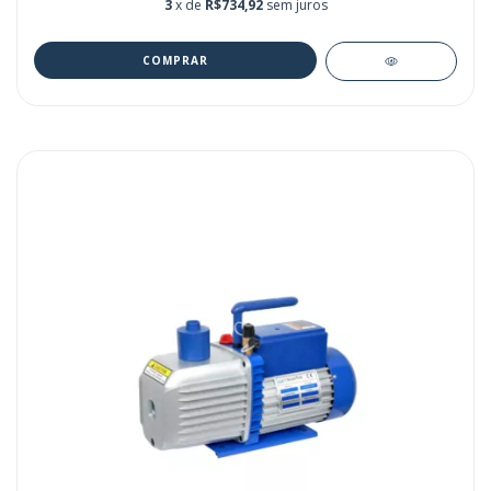
3
x de
R$734,92
sem juros