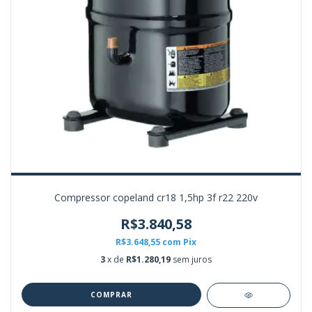
Compressor copeland cr18 1,5hp 3f r22 220v
R$3.840,58
R$3.648,55
com
Pix
3
x de
R$1.280,19
sem juros