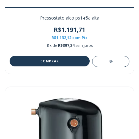
Pressostato alco ps1-r5a alta
R$1.191,71
R$1.132,12
com
Pix
3
x de
R$397,24
sem juros