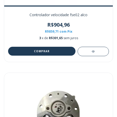
Controlador velocidade fse02 alco
R$904,96
R$859,71
com
Pix
3
x de
R$301,65
sem juros