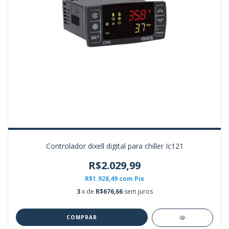
Controlador dixell digital para chiller Ic121
R$2.029,99
R$1.928,49
com
Pix
3
x de
R$676,66
sem juros