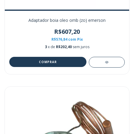
Adaptador boia oleo omb (zo) emerson
R$607,20
R$576,84
com
Pix
3
x de
R$202,40
sem juros