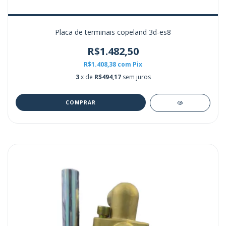
Placa de terminais copeland 3d-es8
R$1.482,50
R$1.408,38
com
Pix
3
x de
R$494,17
sem juros