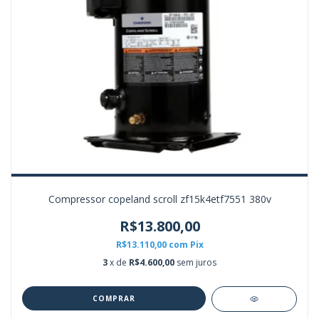
Compressor copeland scroll zf15k4etf7551 380v
R$13.800,00
R$13.110,00
com
Pix
3
x de
R$4.600,00
sem juros