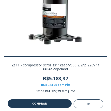
Zs11 - compressor scroll zs11kaepfv600 2,2hp 220v 1f
r404a copeland
R$5.183,37
R$4.924,20
com
Pix
3
x de
R$1.727,79
sem juros