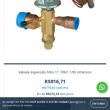
Valvula expansão hfes-11 7/8x1.1/8s emerson
R$816,71
R$775,87
com
Pix
3
x de
R$272,24
sem juros
Ao navegar por este site
você aceita o uso de cookies
para agilizar a
ENTENDI
sua experiência de compra.