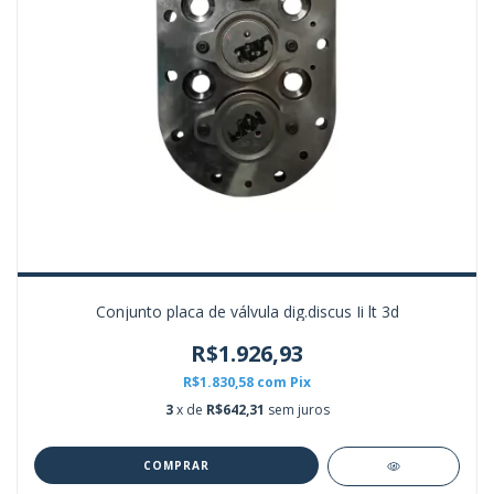
Conjunto placa de válvula dig.discus Ii lt 3d
R$1.926,93
R$1.830,58
com
Pix
3
x de
R$642,31
sem juros