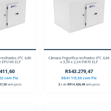
 resfriados 0°C 4,80
Câmara Frigorífica resfriados 0°C 4,66
60 EPS100 ELF
x 3,39 x 2,54 PIR70 ELF
411,60
R$43.279,47
,02
com
Pix
R$41.115,50
com
Pix
37,20
sem juros
3
x de
R$14.426,49
sem juros