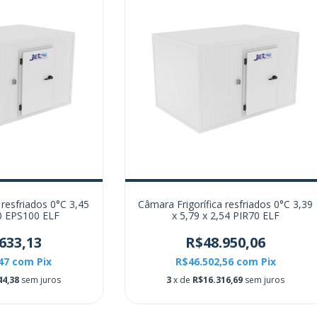
 resfriados 0°C 3,45
Câmara Frigorífica resfriados 0°C 3,39
40 EPS100 ELF
x 5,79 x 2,54 PIR70 ELF
633,13
R$48.950,06
,47
com
Pix
R$46.502,56
com
Pix
44,38
sem juros
3
x de
R$16.316,69
sem juros