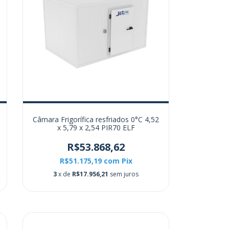
Câmara Frigorífica resfriados 0°C 4,52
x 5,79 x 2,54 PIR70 ELF
R$53.868,62
R$51.175,19
com
Pix
3
x de
R$17.956,21
sem juros