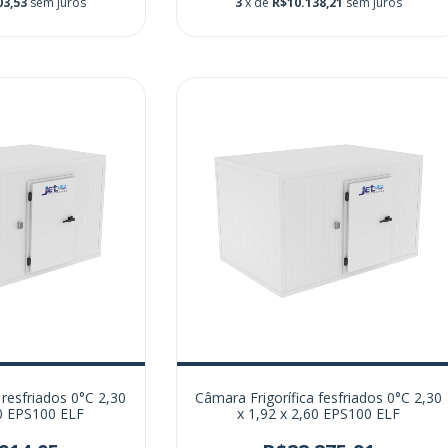
03,53
sem juros
3
x de
R$10.138,21
sem juros
 resfriados 0°C 2,30
Câmara Frigorífica fesfriados 0°C 2,30
60 EPS100 ELF
x 1,92 x 2,60 EPS100 ELF