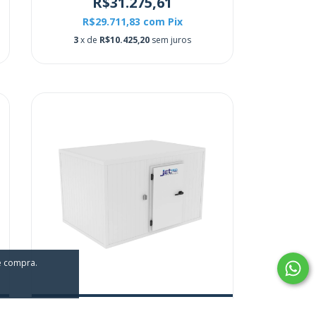
R$31.275,61
R$29.711,83
com
Pix
3
x de
R$10.425,20
sem juros
de compra.