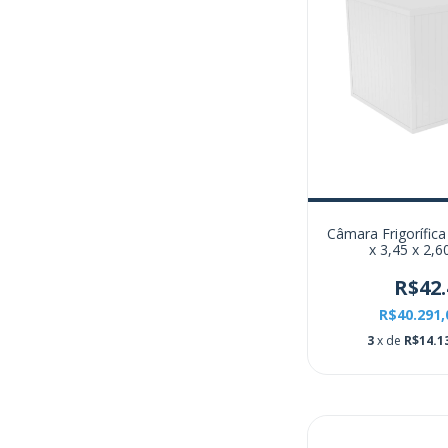
Câmara Frigorífica
x 3,45 x 2,
R$42.
R$40.291
3
x de
R$14.1