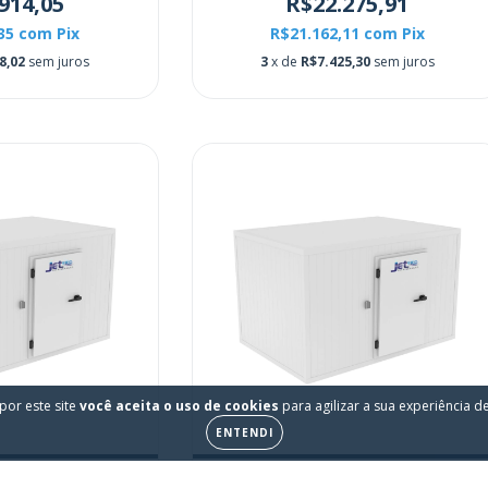
914,05
R$22.275,91
,35
com
Pix
R$21.162,11
com
Pix
8,02
sem juros
3
x de
R$7.425,30
sem juros
por este site
você aceita o uso de cookies
para agilizar a sua experiência 
ENTENDI