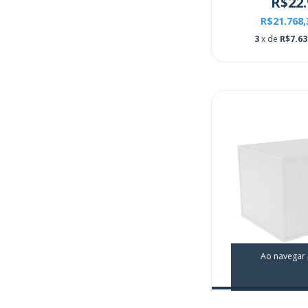
R$22.
R$21.768
3
x de
R$7.63
Ao navegar 