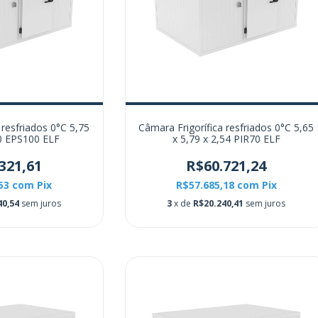
 resfriados 0°C 5,75
Câmara Frigorífica resfriados 0°C 5,65
60 EPS100 ELF
x 5,79 x 2,54 PIR70 ELF
321,61
R$60.721,24
,53
com
Pix
R$57.685,18
com
Pix
40,54
sem juros
3
x de
R$20.240,41
sem juros