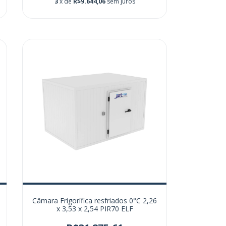
3
x de
R$9.644,06
sem juros
Câmara Frigorífica resfriados 0°C 2,26
x 3,53 x 2,54 PIR70 ELF