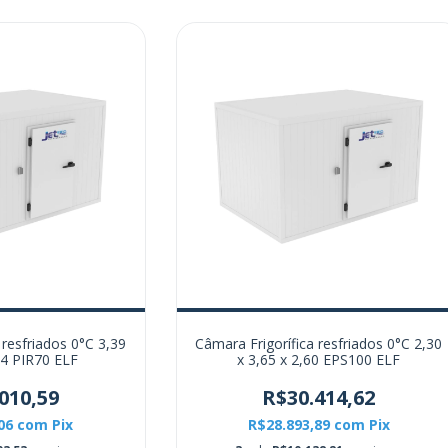
 resfriados 0°C 3,39
Câmara Frigorífica resfriados 0°C 2,30
54 PIR70 ELF
x 3,65 x 2,60 EPS100 ELF
010,59
R$30.414,62
,06
com
Pix
R$28.893,89
com
Pix