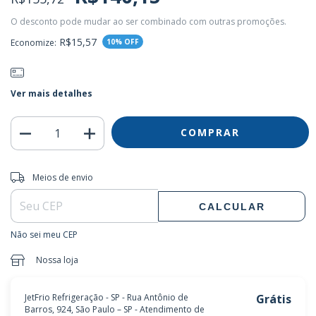
O desconto pode mudar ao ser combinado com outras promoções.
R$15,57
Economize:
10
% OFF
Ver mais detalhes
Entregas para o CEP:
ALTERAR CEP
Meios de envio
CALCULAR
Não sei meu CEP
Nossa loja
JetFrio Refrigeração - SP - Rua Antônio de
Grátis
Barros, 924, São Paulo – SP - Atendimento de