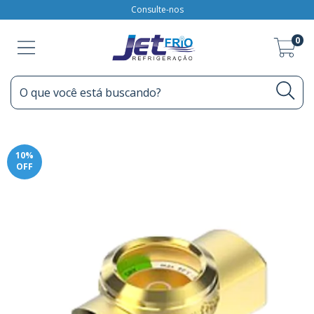
Consulte-nos
0
10
%
OFF