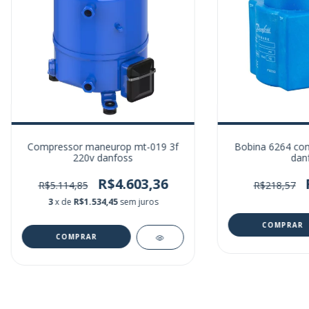
Bobina 6264 co
Compressor maneurop mt-019 3f
dan
220v danfoss
R$4.603,36
R$218,57
R$5.114,85
3
x de
R$1.534,45
sem juros