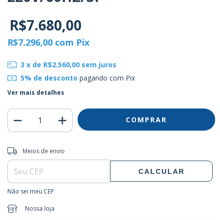
R$7.680,00
R$7.296,00
com
Pix
3
x de
R$2.560,00
sem juros
5% de desconto
pagando com Pix
Ver mais detalhes
Entregas para o CEP:
ALTERAR CEP
Meios de envio
CALCULAR
Não sei meu CEP
Nossa loja