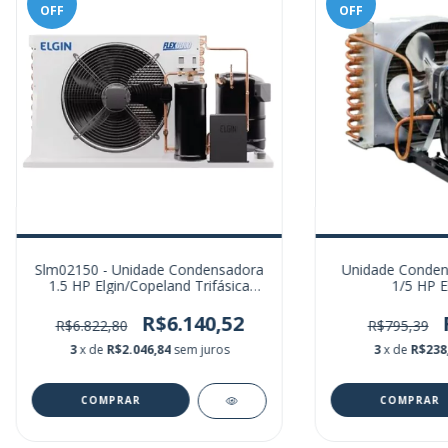
OFF
OFF
Slm02150 - Unidade Condensadora
Unidade Conden
1.5 HP Elgin/Copeland Trifásica
1/5 HP E
220V
R$6.140,52
R$6.822,80
R$795,39
3
x de
R$2.046,84
sem juros
3
x de
R$238