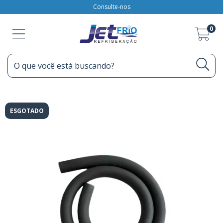
Consulte-nos
0
ESGOTADO