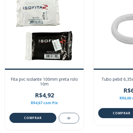
Fita pvc isolante 100mm preta rolo
Tubo pebd 6,35
10m
R$6
R$4,92
R$6,00
R$4,67
com
Pix