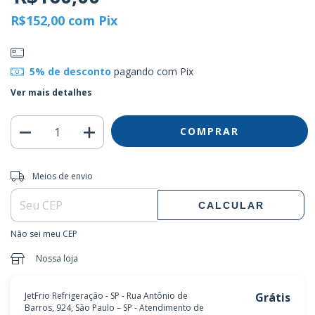
R$152,00
com
Pix
5% de desconto
pagando com Pix
Ver mais detalhes
Entregas para o CEP:
ALTERAR CEP
Meios de envio
CALCULAR
Não sei meu CEP
Nossa loja
JetFrio Refrigeração - SP - Rua Antônio de
Grátis
Barros, 924, São Paulo – SP - Atendimento de