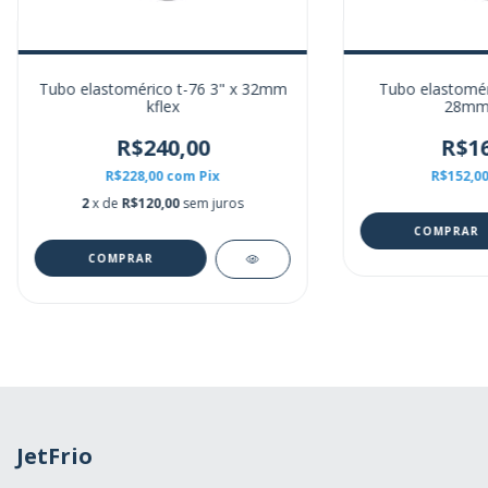
Tubo elastomérico t-76 3" x 32mm
Tubo elastoméri
kflex
28mm 
R$240,00
R$16
R$228,00
com
Pix
R$152,0
2
x de
R$120,00
sem juros
JetFrio