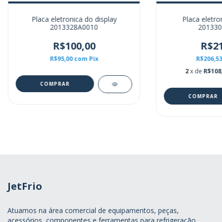
Placa eletronica do display
Placa eletron
2013328A0010
201330
R$100,00
R$21
R$95,00
com
Pix
R$206,5
2
x de
R$108
JetFrio
Atuamos na área comercial de equipamentos, peças,
acessórios, componentes e ferramentas para refrigeração