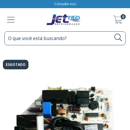
Consulte-nos
0
ESGOTADO