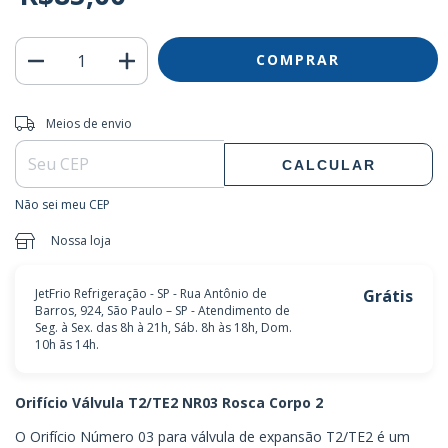
Entregas para o CEP:
ALTERAR CEP
Meios de envio
CALCULAR
Não sei meu CEP
Nossa loja
JetFrio Refrigeração - SP - Rua Antônio de
Grátis
Barros, 924, São Paulo – SP - Atendimento de
Seg. à Sex. das 8h à 21h, Sáb. 8h às 18h, Dom.
10h ãs 14h.
Orifício Válvula T2/TE2 NR03 Rosca Corpo 2
O Orifício Número 03 para válvula de expansão T2/TE2 é um