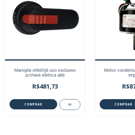
Motor condensad
Manopla ohb65j6 uso exclusivo
imp
p/chave eletrica abb
R$87
R$481,73