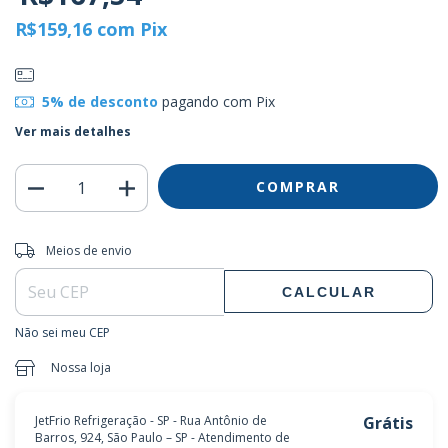
R$159,16
com
Pix
5% de desconto
pagando com Pix
Ver mais detalhes
Entregas para o CEP:
ALTERAR CEP
Meios de envio
CALCULAR
Não sei meu CEP
Nossa loja
JetFrio Refrigeração - SP - Rua Antônio de
Grátis
Barros, 924, São Paulo – SP - Atendimento de