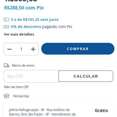
R$288,50
com
Pix
3
x de
R$101,23
sem juros
5% de desconto
pagando com Pix
Ver mais detalhes
Entregas para o CEP:
ALTERAR CEP
Meios de envio
CALCULAR
Não sei meu CEP
Nossa loja
JetFrio Refrigeração - SP - Rua Antônio de
Grátis
Barros, 924, São Paulo – SP - Atendimento de