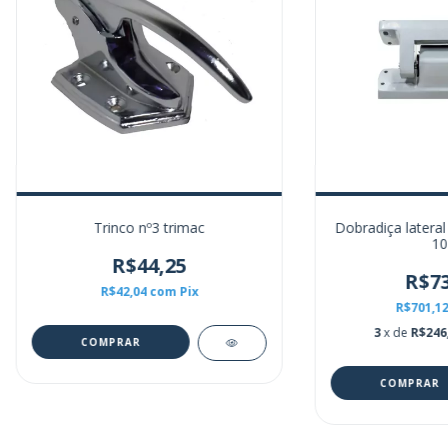
Trinco nº3 trimac
Dobradiça latera
10
R$44,25
R$73
R$42,04
com
Pix
R$701,1
3
x de
R$246