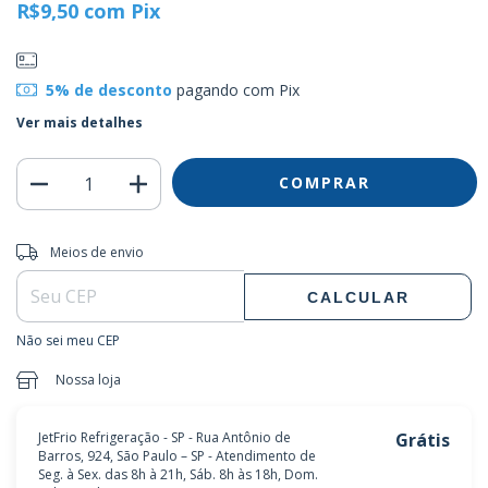
R$9,50
com
Pix
5% de desconto
pagando com Pix
Ver mais detalhes
Entregas para o CEP:
ALTERAR CEP
Meios de envio
CALCULAR
Não sei meu CEP
Nossa loja
JetFrio Refrigeração - SP - Rua Antônio de
Grátis
Barros, 924, São Paulo – SP - Atendimento de
Seg. à Sex. das 8h à 21h, Sáb. 8h às 18h, Dom.