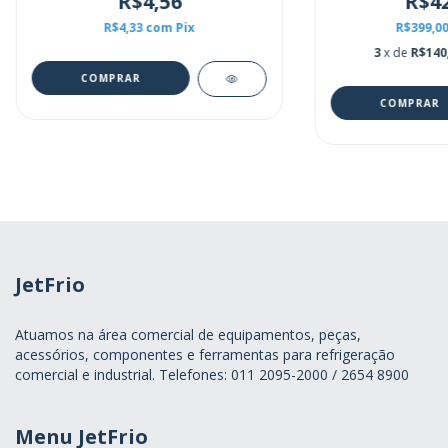
R$4,56
R$42
R$4,33
com
Pix
R$399,0
3
x de
R$140
JetFrio
Atuamos na área comercial de equipamentos, peças,
acessórios, componentes e ferramentas para refrigeração
comercial e industrial. Telefones: 011 2095-2000 / 2654 8900
Menu JetFrio