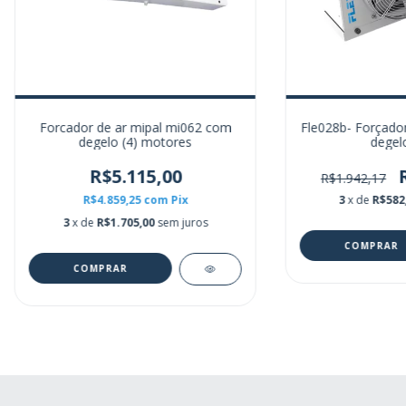
Forcador de ar mipal mi062 com
Fle028b- Forçado
degelo (4) motores
degelo
R$5.115,00
R$1.942,17
R$4.859,25
com
Pix
3
x de
R$582
3
x de
R$1.705,00
sem juros