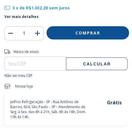
3
x de
R$1.032,28
sem juros
Ver mais detalhes
Entregas para o CEP:
ALTERAR CEP
Meios de envio
CALCULAR
Não sei meu CEP
Nossa loja
JetFrio Refrigeração - SP - Rua Antônio de
Grátis
Barros, 924, São Paulo – SP - Atendimento de
Seg. à Sex. das 8h à 21h, Sáb. 8h às 18h, Dom.
10h ãs 14h.