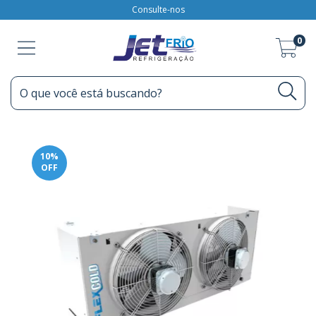
Consulte-nos
0
10
%
OFF