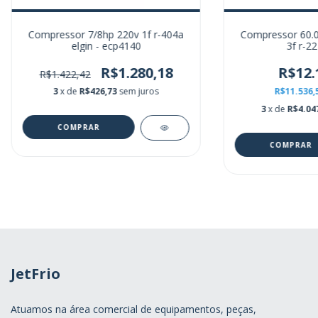
Compressor 7/8hp 220v 1f r-404a
Compressor 60.0
elgin - ecp4140
3f r-22
R$1.280,18
R$12.
R$1.422,42
3
x de
R$426,73
sem juros
R$11.536,
3
x de
R$4.04
JetFrio
Atuamos na área comercial de equipamentos, peças,