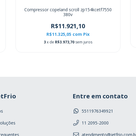
Compressor copeland scroll zp154kcetf7550
380v
R$11.921,10
R$11.325,05
com
Pix
3
x de
R$3.973,70
sem juros
tFrio
Entre em contato
os
5511976349921
oluções
11 2095-2000
requentes
atendimento@jetfrio.com.b