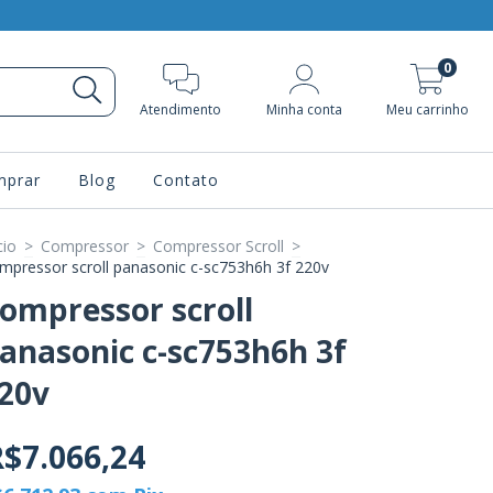
0
Atendimento
Minha conta
Meu carrinho
prar
Blog
Contato
cio
>
Compressor
>
Compressor Scroll
>
mpressor scroll panasonic c-sc753h6h 3f 220v
ompressor scroll
anasonic c-sc753h6h 3f
20v
$7.066,24