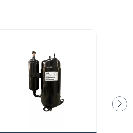
10
%
OFF