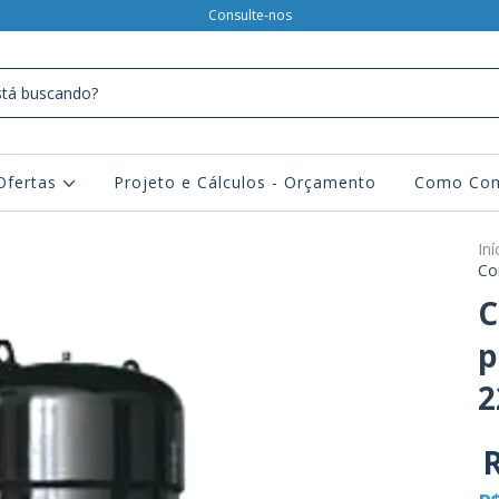
Consulte-nos
Ofertas
Projeto e Cálculos - Orçamento
Como Com
Iní
Co
C
p
2
R