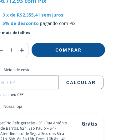
$6.712,93
com
Pix
3
x de
R$2.355,41
sem juros
5% de desconto
pagando com Pix
r mais detalhes
regas para o CEP:
ALTERAR CEP
Meios de envio
CALCULAR
 sei meu CEP
Nossa loja
JetFrio Refrigeração - SP - Rua Antônio
Grátis
de Barros, 924, São Paulo – SP -
Atendimento de Seg. à Sex. das 8h à
21h, Sáb. 8h às 18h, Dom. 10h ãs 14h.