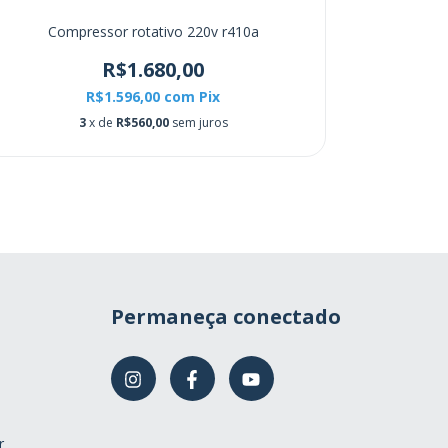
Compressor rotativo 220v r410a
Compresso
R$1.680,00
R
R$1.596,00
com
Pix
3
x de
R$560,00
sem juros
Permaneça conectado
r