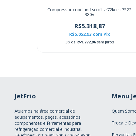
0v danfoss
Compressor copeland scroll zr72kcetf7522
380v
78
R$5.318,87
R$5.052,93
com
Pix
3
x de
R$1.772,96
sem juros
JetFrio
Menu Je
Atuamos na área comercial de
Quem Som
equipamentos, peças, acessórios,
Troca e Dev
componentes e ferramentas para
refrigeração comercial e industrial.
Perguntas F
Telefones: 011 2095-2000 / 2654 8900