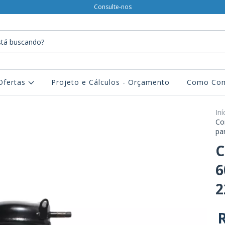
Consulte-nos
Ofertas
Projeto e Cálculos - Orçamento
Como Com
Iní
Co
pa
C
6
2
R