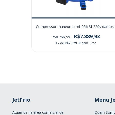
-22 hitachi
Compressor maneurop mt-056 3f 220v danfos
R$7.889,93
R$8.766,59
3
x de
R$2.629,98
sem juros
JetFrio
Menu Je
Atuamos na área comercial de
Quem Som