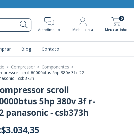
0
Atendimento
Minha conta
Meu carrinho
prar
Blog
Contato
cio
>
Compressor
>
Componentes
>
mpressor scroll 60000btus 5hp 380v 3f r-22
nasonic - csb373h
ompressor scroll
0000btus 5hp 380v 3f r-
2 panasonic - csb373h
$3.034,35