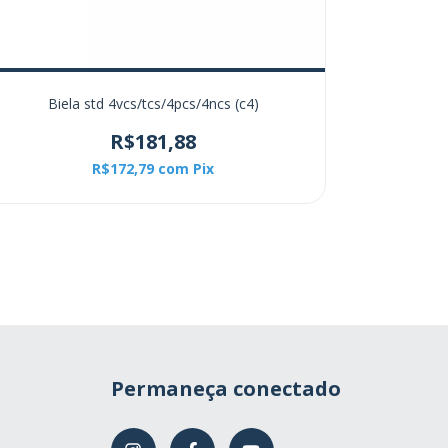
Biela std 4vcs/tcs/4pcs/4ncs (c4)
Compresso
R$181,88
R$172,79
com
Pix
Permaneça conectado