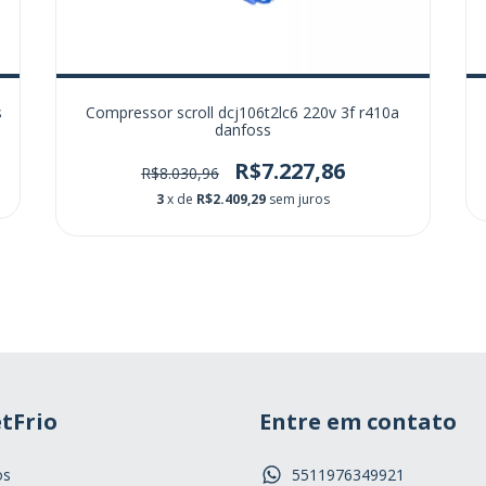
s
Compressor scroll dcj106t2lc6 220v 3f r410a
danfoss
R$7.227,86
R$8.030,96
3
x de
R$2.409,29
sem juros
tFrio
Entre em contato
os
5511976349921