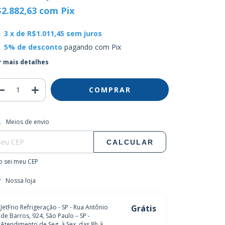
$2.882,63
com
Pix
3
x de
R$1.011,45
sem juros
5% de desconto
pagando com Pix
r mais detalhes
regas para o CEP:
ALTERAR CEP
Meios de envio
CALCULAR
 sei meu CEP
Nossa loja
JetFrio Refrigeração - SP - Rua Antônio
Grátis
de Barros, 924, São Paulo – SP -
Atendimento de Seg. à Sex. das 8h à