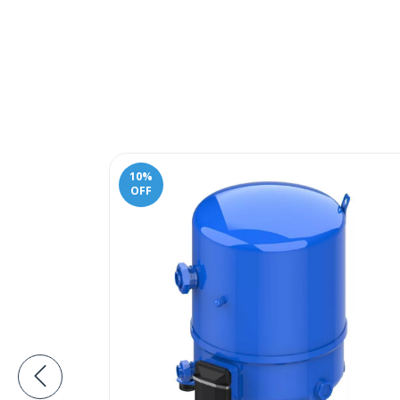
10
%
OFF